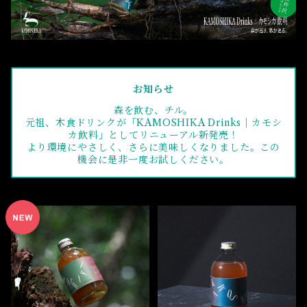
お知らせ
森を飲む、チル。
元祖、木食ドリンクが「KAMOSHIKA Drinks｜カモシ
カ飲料」としてリニューアル新発売！
より環境にやさしく、さらに美味しくなりました。この
機会に是非一度お試しください。