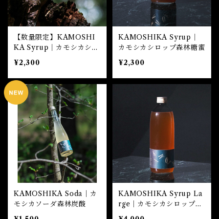
【数量限定】KAMOSHI
KAMOSHIKA Syrup｜
KA Syrup｜カモシカシロ
カモシカシロップ森林糖蜜
ップ森林糖蜜・微糖
¥2,300
¥2,300
KAMOSHIKA Soda｜カ
KAMOSHIKA Syrup La
モシカソーダ森林炭酸
rge｜カモシカシロップ森
林糖蜜 大ボトル
¥1,500
¥4,000