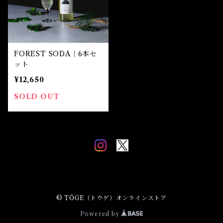
FOREST SODA｜6本セ
ット
¥12,650
SOLD OUT
© TŌGE（トウゲ）オンラインストア
Powered by